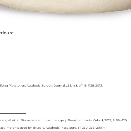
érieure
ing Playstation, Aesthetic Surgery Journal v.33, n.8, p.1116–1128, 2013.
, W. et. al. Biomaterials in plastic surgery: Breast Implants. Oxford, 2012, P. 96 –120
st implants used for 18 years. Aesthetic Plast. Surg. 31, 330–336 (2007).