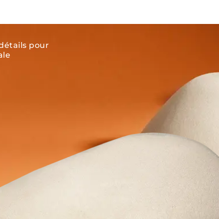
détails pour
ale
Implants mammaires Silimed
Ligne Biodesign Collection