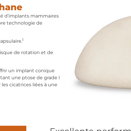
thane
enté d’implants mammaires
pre technologie de
1
apsulaire.
risque de rotation et de
ffrir un implant conique
tant une ptose de grade I
 les cicatrices liées à une