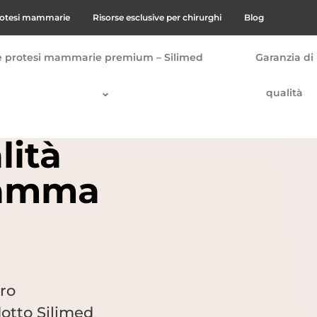
protesi mammarie
Risorse esclusive per chirurghi
Blog
e protesi mammarie premium – Silimed
Garanzia di
qualità
lità
gamma
tro
otto Silimed