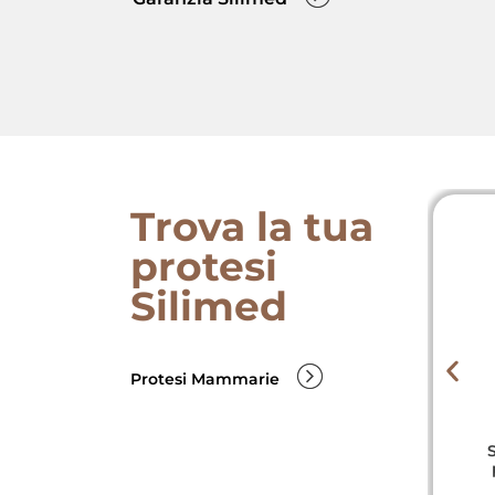
Trova la tua
protesi
Silimed
Protesi Mammarie
erficie liscia opaca
Superficie Lisce
Standard
(Soft Plus)