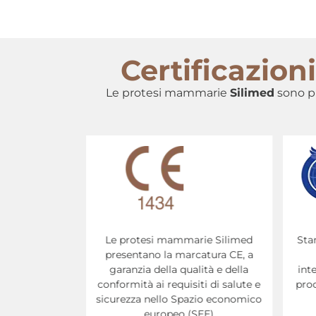
Certificazio
Le protesi mammarie
Silimed
sono pr
rie Silimed
Standard di sistema di gestione
Pres
catura CE, a
riconosciuto a livello
Sili
lità e della
internazionale e specifico per la
a li
ti di salute e
produzione di dispositivi medici.
c
zio economico
SEE)