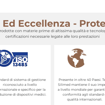
ni Ed Eccellenza - Pro
odotte con materie prime di altissima qualità e tecnolo
certificazioni necessarie legate alle loro prestazioni
ente in oltre 40 Paesi. Testo:
Silimed, oltre 45 anni di espe
med
mantiene il suo impegno
ed eccellenza nella produzio
vello mondiale per garantire la
protesi mammarie
onformità agli standard di
qualità internazionali.