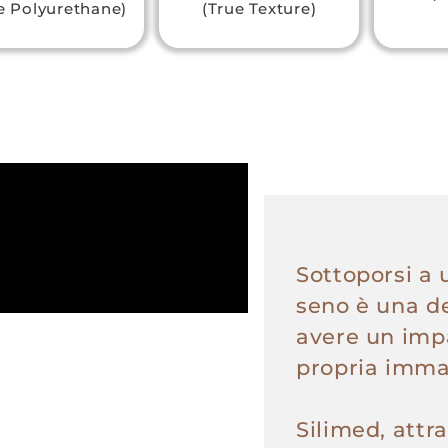
e Polyurethane)
(True Texture)
Sottoporsi a 
seno è una d
avere un impa
propria imma
Silimed, attr