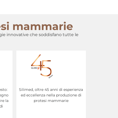
tesi mammarie
gie innovative che soddisfano tutte le
rienza
Le protesi mammarie Silimed
Standard di 
ne di
presentano la marcatura CE, a
riconos
garanzia della qualità e della
internaziona
conformità ai requisiti di salute e
produzione d
sicurezza nello Spazio economico
europeo (SEE)