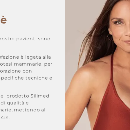
 è
 nostre pazienti sono
azione è legata alla
protesi mammarie, per
orazione con i
 specifiche tecniche e
del prodotto Silimed
di qualità e
marie, mettendo al
zza.