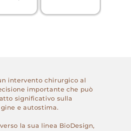
(Pure Po
un intervento chirurgico al
ecisione importante che può
tto significativo sulla
gine e autostima.
averso la sua linea BioDesign,