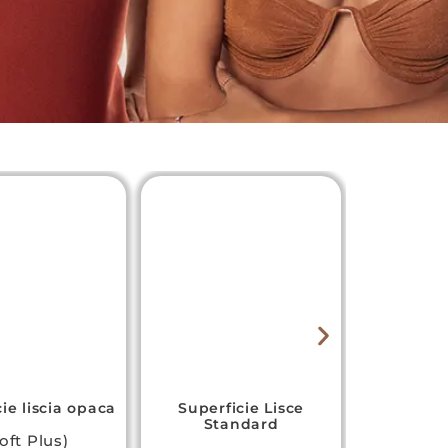
ie liscia opaca
Superficie Lisce
Super
Standard
poli
oft Plus)