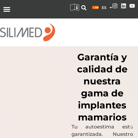
DE
ES
EN
Silimed Academy
Registra tus implantes
Recursos exclusivos para cirujanos
Garantía y
Blog
calidad de
nuestra
gama de
implantes
mamarios
Tu autoestima está
garantizada. Nuestro