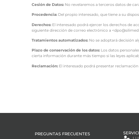
Cesión de Datos:
No revelaremos a terceros datos de carác
Procedencia:
Del propio interesado, que tiene a su dispo
Derechos:
El interesado podrá ejercer los derechos de acce
siguiente dirección de correo electrónico a <dpo@silime
Tratamientos automatizados:
No se adoptará decisión a
Plazo de conservación de los datos:
Los datos personales
cierta información durante más tiempo si las leyes aplicabl
Reclamación:
El interesado podrá presentar reclamación 
SERVIC
PREGUNTAS FRECUENTES
LU