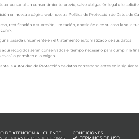
ter personal sin consentimiento previo, salvo obligación legal o lo solici
sición en nuestra página web nuestra Política de Protección de Datos de Ca
so, rectificación o supresión, limitación, oposición o en su caso la solicitu
d.com>.
lguna basada únicamente en el tratamiento automatizado de sus datos
 aquí recogidos serán conservados el tiempo necesario para cumplir la fi
es así lo permiten o lo exigen.
ante la Autoridad de Protección de datos correspondientes en la siguiente
IO DE ATENCIÓN AL CLIENTE
CONDICIONES
TÉRMINOS DE USO
N. AL VIERNES. DE 9 A 18 HORAS