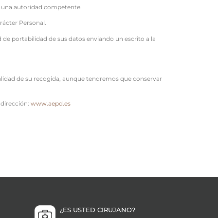
te una autoridad competente.
rácter Personal.
d de portabilidad de sus datos enviando un escrito a la
nalidad de su recogida, aunque tendremos que conservar
 dirección:
www.aepd.es
¿ES USTED CIRUJANO?